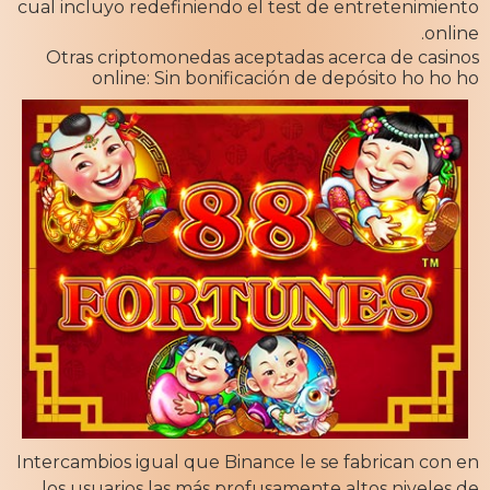
cual incluyo redefiniendo el test de entretenimiento
online.
Otras criptomonedas aceptadas acerca de casinos
online: Sin bonificación de depósito ho ho ho
Intercambios igual que Binance le se fabrican con en
los usuarios las más profusamente altos niveles de