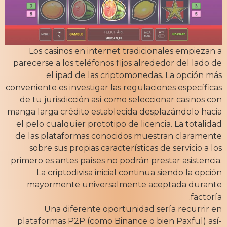
Los casinos en internet tradicionales empiezan a
parecerse a los teléfonos fijos alrededor del lado de
el ipad de las criptomonedas. La opción más
conveniente es investigar las regulaciones específicas
de tu jurisdicción así­ como seleccionar casinos con
manga larga crédito establecida desplazándolo hacia
el pelo cualquier prototipo de licencia. La totalidad
de las plataformas conocidos muestran claramente
sobre sus propias características de servicio a los
primero es antes países no podrán prestar asistencia.
La criptodivisa inicial continua siendo la opción
mayormente universalmente aceptada durante
factoría.
Una diferente oportunidad serí­a recurrir en
plataformas P2P (como Binance o bien Paxful) así­