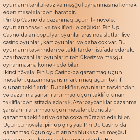
oyunların təhlükəsiz və məşğul oynanmasına kömək
edən məsələlərdən ibarətdir.
Pin Up Casino-da qazanmaq üçün ilk növələ,
oyunların təsviri və təklifləri ilə bağlıdır. Pin Up
Casino-da ən populyar oyunlar arasında slotlar, live
casino oyunları, kart oyunları və daha çox var. Bu
oyunların təsvirindən və təkliflərdən istifadə edərək,
Azərbaycanlılar oyunların təhlükəsiz və məşğul
oynanmasına kömək edə bilər.
İkinci növələ, Pin Up Casino-da qazanmaq üçün
məsələn, qazanma şansını artırmaq üçün təklif
olunan təkliflərdir. Bu təkliflər, oyunların təsvirindən
və qazanma şansını artırmaq üçün təklif olunan
təkliflərdən istifadə edərək, Azərbaycanlılar qazanma
şanslarını artırmaq üçün məsələn, bonuslar,
qazanma təklifləri və daha çoxa müraciət edə bilər.
Üçüncü növələ,
pin up giriş yap
Pin Up Casino-da
qazanmaq üçün oyunların təhlükəsiz və məşğul
oynanmasına kömək edən məsələlərdir. Bu