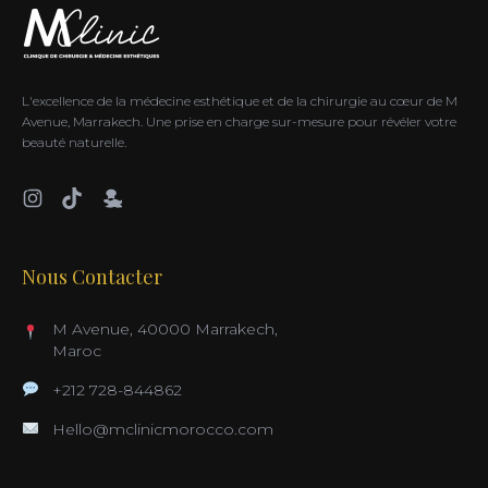
L'excellence de la médecine esthétique et de la chirurgie au cœur de M
Avenue, Marrakech. Une prise en charge sur-mesure pour révéler votre
beauté naturelle.
Nous Contacter
M Avenue, 40000 Marrakech,
Maroc
+212 728-844862
Hello@mclinicmorocco.com