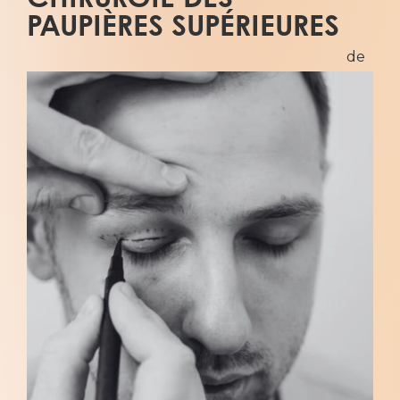
corrige
PAUPIÈRES SUPÉRIEURES
également le
excès de
graisse qui
peuvent
rendre le
regard plus
lourd,
notamment 
coin interne 
l’œil. Le choix
de la
technique et
du plan
opératoire
dépend de
nombreux
facteurs, ce q
rend une