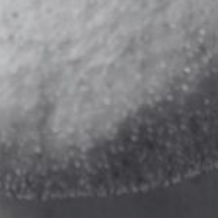
La
blépharoplas
supérieure es