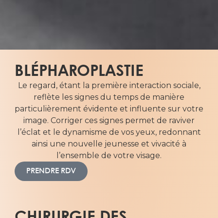
une
intervention
esthétique
conçue pour
raviver l’éclat
la vitalité de
BLÉPHAROPLASTIE
votre regard.
Le regard, étant la première interaction sociale,
Elle cible les
reflète les signes du temps de manière
patients
particulièrement évidente et influente sur votre
présentant u
image. Corriger ces signes permet de raviver
excès de pea
l’éclat et le dynamisme de vos yeux, redonnant
sur la paupiè
ainsi une nouvelle jeunesse et vivacité à
supérieure, q
l’ensemble de votre visage.
peut alourdir
le regard et
PRENDRE RDV
compliquer l
maquillage.
Cette
procédure
CHIRURGIE DES