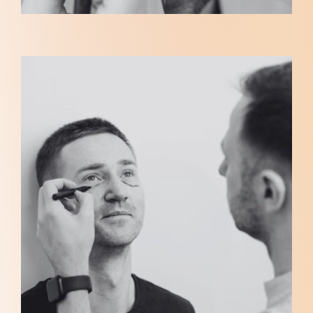
consultation
essentielle
pour explore
les options
chirurgicales
les mieux
adaptées à
votre situatio