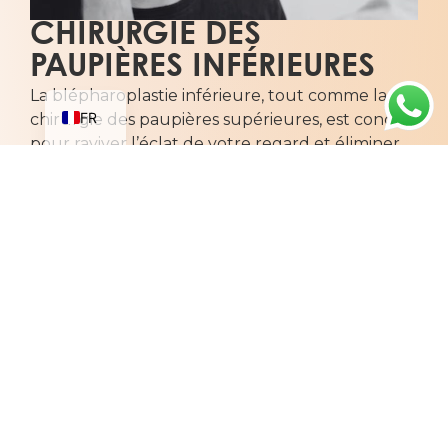
CHIRURGIE DES
AR
PAUPIÈRES INFÉRIEURES
EN
La blépharoplastie inférieure, tout comme la
FR
chirurgie des paupières supérieures, est conçue
pour raviver l’éclat de votre regard et éliminer
les signes de fatigue. Cette intervention cible les
poches palpébrales qui donnent un aspect
fatigué ou triste aux yeux, ainsi que l’excès de
peau sur la paupière inférieure qui peut créer
un effet fripé. Le choix de la technique, que ce
soit pour des cicatrices apparentes ou
dissimulées à l’intérieur de la paupière, ainsi que
le plan opératoire, dépendent de nombreux
facteurs. Une consultation est donc essentielle
pour vous guider vers les options chirurgicales
les plus adaptées à votre cas.