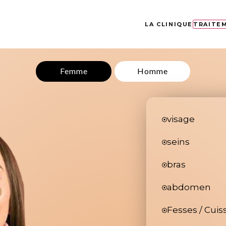
LA CLINIQUE
TRAITE
Femme
Homme
visage
seins
bras
abdomen
Fesses / Cuis