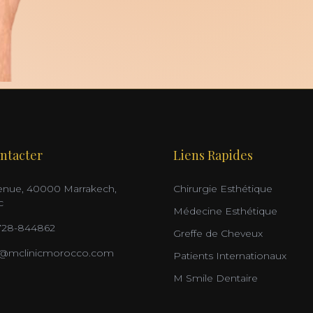
ntacter
Liens Rapides
nue, 40000 Marrakech,
Chirurgie Esthétique
c
Médecine Esthétique
728-844862
Greffe de Cheveux
o@mclinicmorocco.com
Patients Internationaux
M Smile Dentaire