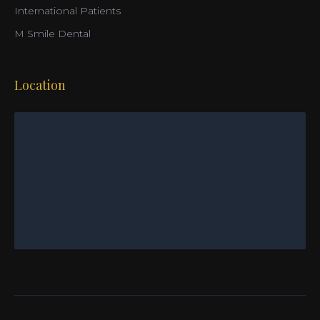
International Patients
M Smile Dental
Location
AR