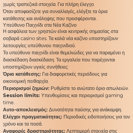
χωρίς τραπεζικά στοιχεία. Για πλήρη έλεγχο.
Όταν αποφασίζετε για συναλλαγές, ελέγξτε τα όρια
κατάθεσης και ανάληψης που προσφέρονται.
Υπεύθυνο Παιχνίδι στα Νέα Καζίνο
Η ασφάλεια των χρηστών είναι κεντρικής σημασίας στα
σοβαρά casino sites. Τα καλά νέα καζίνο υποστηρίζουν
λειτουργίες υπεύθυνου παιχνιδιού.
Το υπεύθυνο παιχνίδι είναι θεμελιώδες για να παραμένει η
διασκέδαση διασκέδαση. Τα εργαλεία που παρέχονται
υποστηρίζουν υγιείς συνήθειες:
Όρια κατάθεσης:
Για διαφορετικές περιόδους για
οικονομική πειθαρχία.
Περιορισμοί ζημιών:
Ρυθμίστε το ανώτατο όριο απωλειών.
Session limits:
Υπενθυμίσεις και περιορισμοί gaming
time.
Αυτο-αποκλεισμός:
Δυνατότητα παύσης για ανάκαμψη.
Ελέγχοι πραγματικότητας:
Περιοδικές ειδοποιήσεις για τον
χρόνο και τα ποσά.
Αναφορές δραστηριότητας:
Λεπτομερή στοιχεία στις