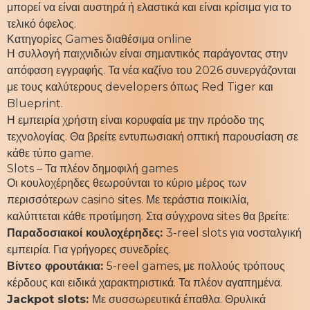
μπορεί να είναι αυστηρά ή ελαστικά και είναι κρίσιμα για το
τελικό όφελος.
Κατηγορίες Games διαθέσιμα online
Η συλλογή παιχνιδιών είναι σημαντικός παράγοντας στην
απόφαση εγγραφής. Τα νέα καζίνο του 2026 συνεργάζονται
με τους καλύτερους developers όπως Red Tiger και
Blueprint.
Η εμπειρία χρήστη είναι κορυφαία με την πρόοδο της
τεχνολογίας. Θα βρείτε εντυπωσιακή οπτική παρουσίαση σε
κάθε τύπο game.
Slots – Τα πλέον δημοφιλή games
Οι κουλοχέρηδες θεωρούνται το κύριο μέρος των
περισσότερων casino sites. Με τεράστια ποικιλία,
καλύπτεται κάθε προτίμηση. Στα σύγχρονα sites θα βρείτε:
Παραδοσιακοί κουλοχέρηδες:
3-reel slots για νοσταλγική
εμπειρία. Για γρήγορες συνεδρίες.
Βίντεο φρουτάκια:
5-reel games, με πολλούς τρόπους
κέρδους και ειδικά χαρακτηριστικά. Τα πλέον αγαπημένα.
Jackpot slots:
Με συσσωρευτικά έπαθλα. Θρυλικά