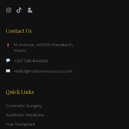
Contact Us
M Avenue, 40000 Marrakech,
Maroc
+212 728-844862
Hello@mclinicmorocco.com
Quick Links
Cosmetic Surgery
Aesthetic Medicine
Hair Transplant