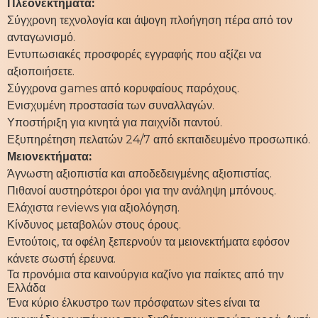
Πλεονεκτήματα:
Σύγχρονη τεχνολογία και άψογη πλοήγηση πέρα από τον
ανταγωνισμό.
Εντυπωσιακές προσφορές εγγραφής που αξίζει να
αξιοποιήσετε.
Σύγχρονα games από κορυφαίους παρόχους.
Ενισχυμένη προστασία των συναλλαγών.
Υποστήριξη για κινητά για παιχνίδι παντού.
Εξυπηρέτηση πελατών 24/7 από εκπαιδευμένο προσωπικό.
Μειονεκτήματα:
Άγνωστη αξιοπιστία και αποδεδειγμένης αξιοπιστίας.
Πιθανοί αυστηρότεροι όροι για την ανάληψη μπόνους.
Ελάχιστα reviews για αξιολόγηση.
Κίνδυνος μεταβολών στους όρους.
Εντούτοις, τα οφέλη ξεπερνούν τα μειονεκτήματα εφόσον
κάνετε σωστή έρευνα.
Τα προνόμια στα καινούργια καζίνο για παίκτες από την
Ελλάδα
Ένα κύριο έλκυστρο των πρόσφατων sites είναι τα