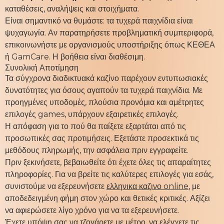
καταθέσεις, αναλήψεις και στοιχήματα.
Είναι σημαντικό να θυμάστε: τα τυχερά παιχνίδια είναι
ψυχαγωγία. Αν παρατηρήσετε προβληματική συμπεριφορά,
επικοινωνήστε με οργανισμούς υποστήριξης όπως ΚΕΘΕΑ
ή GamCare. Η βοήθεια είναι διαθέσιμη.
Συνολική Αποτίμηση
Τα σύγχρονα διαδικτυακά καζίνο παρέχουν εντυπωσιακές
δυνατότητες για όσους αγαπούν τα τυχερά παιχνίδια. Με
προηγμένες υποδομές, πλούσια προνόμια και αμέτρητες
επιλογές games, υπάρχουν εξαιρετικές επιλογές.
Η απόφαση για το πού θα παίξετε εξαρτάται από τις
προσωπικές σας προτιμήσεις. Εξετάστε προσεκτικά τις
μεθόδους πληρωμής, την ασφάλεια πριν εγγραφείτε.
Πριν ξεκινήσετε, βεβαιωθείτε ότι έχετε όλες τις απαραίτητες
πληροφορίες. Για να βρείτε τις καλύτερες επιλογές για εσάς,
συνιστούμε να εξερευνήσετε
ελληνικα καζινο online
, με
αποδεδειγμένη φήμη στον χώρο και θετικές κριτικές. Αξίζει
να αφιερώσετε λίγο χρόνο για να τα εξερευνήσετε.
Έχετε υπόψη σας να τζογάρετε με μέτρο, να ελέγχετε τις