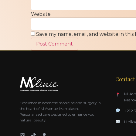
Website
Save my name, email, and website in this
Contact
M Ave
Maro
Excellence in aesthetic medicine and surgery in
the heart of M Avenue, Marrakech.
+212 
Personalized care designed to enhance your
natural beauty.
Hell