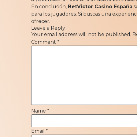
En conclusión,
BetVictor Casino España
s
para los jugadores. Si buscas una experienc
ofrecer.
Leave a Reply
Your email address will not be published.
R
Comment
*
Name
*
Email
*