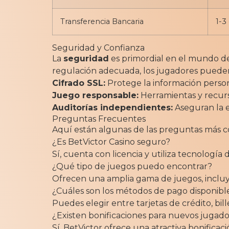
Transferencia Bancaria
1-3
Seguridad y Confianza
La
seguridad
es primordial en el mundo del
regulación adecuada, los jugadores pueden
Cifrado SSL:
Protege la información persona
Juego responsable:
Herramientas y recurs
Auditorías independientes:
Aseguran la e
Preguntas Frecuentes
Aquí están algunas de las preguntas más
¿Es BetVictor Casino seguro?
Sí, cuenta con licencia y utiliza tecnología
¿Qué tipo de juegos puedo encontrar?
Ofrecen una amplia gama de juegos, incluy
¿Cuáles son los métodos de pago disponibl
Puedes elegir entre tarjetas de crédito, bill
¿Existen bonificaciones para nuevos jugad
Sí, BetVictor ofrece una atractiva bonificac