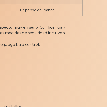
Depende del banco
specto muy en serio. Con licencia y
as medidas de seguridad incluyen:
e juego bajo control.
ás detalles.