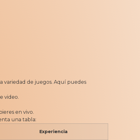
a variedad de juegos. Aquí puedes
e video.
ieres en vivo.
enta una tabla:
Experiencia