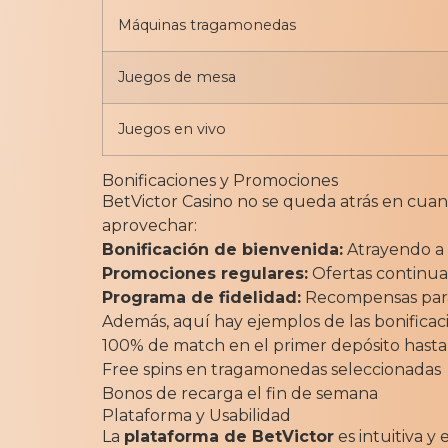
Máquinas tragamonedas
Juegos de mesa
Juegos en vivo
Bonificaciones y Promociones
BetVictor Casino no se queda atrás en cua
aprovechar:
Bonificación de bienvenida:
Atrayendo a 
Promociones regulares:
Ofertas continua
Programa de fidelidad:
Recompensas para 
Además, aquí hay ejemplos de las bonificac
100% de match en el primer depósito hast
Free spins en tragamonedas seleccionadas
Bonos de recarga el fin de semana
Plataforma y Usabilidad
La
plataforma de BetVictor
es intuitiva y