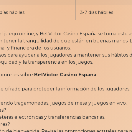
 días hábiles
3-7 días hábiles
 juego online, y BetVictor Casino España se toma este a
 tener la tranquilidad de que están en buenas manos. L
l y financiera de los usuarios.
os para ayudar a los jugadores a mantener sus hábitos d
quidad y la transparencia en los juegos.
 comunes sobre
BetVictor Casino España
:
 de cifrado para proteger la información de los jugadores.
endo tragamonedas, juegos de mesa y juegos en vivo.
es?
eteras electrónicas y transferencias bancarias.
ores?
ión de bienvenida. Revisa las promociones actuales para m