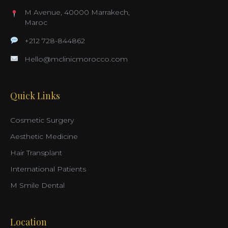
M Avenue, 40000 Marrakech,
Maroc
+212 728-844862
Hello@mclinicmorocco.com
Quick Links
Cosmetic Surgery
Aesthetic Medicine
Hair Transplant
International Patients
M Smile Dental
Location