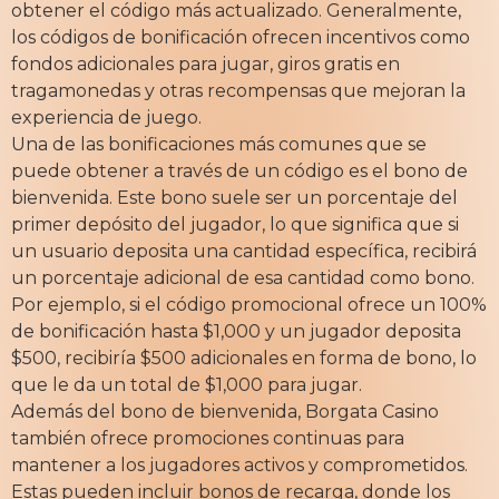
obtener el código más actualizado. Generalmente,
los códigos de bonificación ofrecen incentivos como
fondos adicionales para jugar, giros gratis en
tragamonedas y otras recompensas que mejoran la
experiencia de juego.
Una de las bonificaciones más comunes que se
puede obtener a través de un código es el bono de
bienvenida. Este bono suele ser un porcentaje del
primer depósito del jugador, lo que significa que si
un usuario deposita una cantidad específica, recibirá
un porcentaje adicional de esa cantidad como bono.
Por ejemplo, si el código promocional ofrece un 100%
de bonificación hasta $1,000 y un jugador deposita
$500, recibiría $500 adicionales en forma de bono, lo
que le da un total de $1,000 para jugar.
Además del bono de bienvenida, Borgata Casino
también ofrece promociones continuas para
mantener a los jugadores activos y comprometidos.
Estas pueden incluir bonos de recarga, donde los