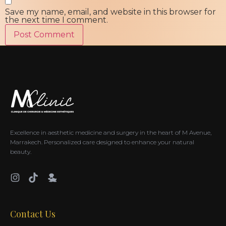
Save my name, email, and website in this browser for
the next time I comment.
Excellence in aesthetic medicine and surgery in the heart of M Avenue,
Marrakech. Personalized care designed to enhance your natural
beauty.
Contact Us