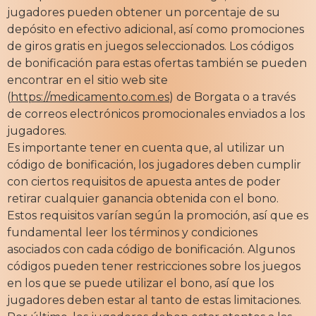
jugadores pueden obtener un porcentaje de su
depósito en efectivo adicional, así como promociones
de giros gratis en juegos seleccionados. Los códigos
de bonificación para estas ofertas también se pueden
encontrar en el sitio web site
(
https://medicamento.com.es
) de Borgata o a través
de correos electrónicos promocionales enviados a los
jugadores.
Es importante tener en cuenta que, al utilizar un
código de bonificación, los jugadores deben cumplir
con ciertos requisitos de apuesta antes de poder
retirar cualquier ganancia obtenida con el bono.
Estos requisitos varían según la promoción, así que es
fundamental leer los términos y condiciones
asociados con cada código de bonificación. Algunos
códigos pueden tener restricciones sobre los juegos
en los que se puede utilizar el bono, así que los
jugadores deben estar al tanto de estas limitaciones.