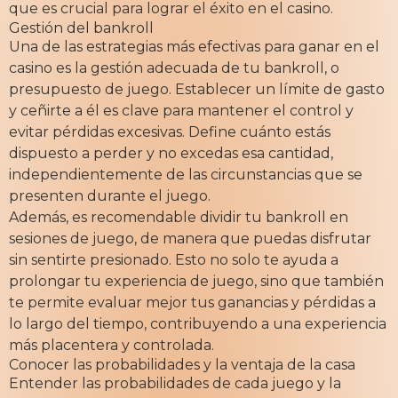
que es crucial para lograr el éxito en el casino.
Gestión del bankroll
Una de las estrategias más efectivas para ganar en el
casino es la gestión adecuada de tu bankroll, o
presupuesto de juego. Establecer un límite de gasto
y ceñirte a él es clave para mantener el control y
evitar pérdidas excesivas. Define cuánto estás
dispuesto a perder y no excedas esa cantidad,
independientemente de las circunstancias que se
presenten durante el juego.
Además, es recomendable dividir tu bankroll en
sesiones de juego, de manera que puedas disfrutar
sin sentirte presionado. Esto no solo te ayuda a
prolongar tu experiencia de juego, sino que también
te permite evaluar mejor tus ganancias y pérdidas a
lo largo del tiempo, contribuyendo a una experiencia
más placentera y controlada.
Conocer las probabilidades y la ventaja de la casa
Entender las probabilidades de cada juego y la