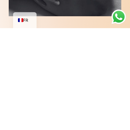
AR
EN
FR