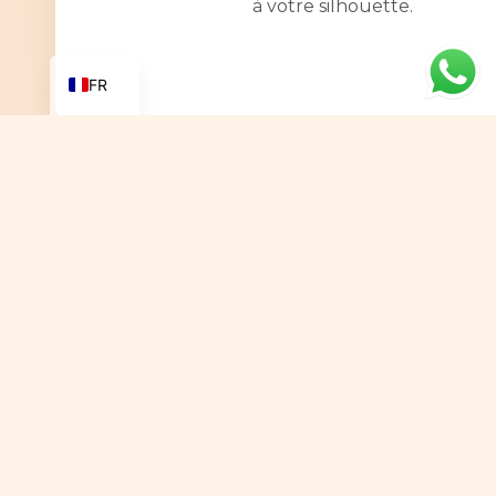
à votre silhouette.
AR
EN
FR
Les Avantages du Lifting 
Seins
Raffermissement Visuel
Redonnez du tonus et de la jeunesse à v
poitrine.