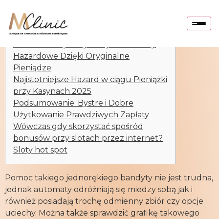
Wszelkie Uciechy Kasyno nv casino Hazardowe
darmowo 2025
Content
Nv casino: Najkorzystniejsze Machiny
Hazardowe Dzięki Oryginalne
Pieniądze
Najistotniejsze Hazard w ciągu Pieniążki
przy Kasynach 2025
Podsumowanie: Bystre i Dobre
Użytkowanie Prawdziwych Zapłaty
Wówczas gdy skorzystać spośród
bonusów przy slotach przez internet?
Sloty hot spot
Pomoc takiego jednorękiego bandyty nie jest trudna,
jednak automaty odróżniają się miedzy sobą jak i
również posiadają trochę odmienny zbiór czy opcje
uciechy. Można także sprawdzić grafikę takowego