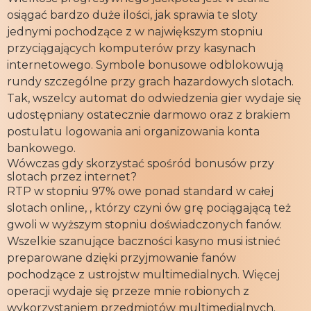
osiągać bardzo duże ilości, jak sprawia te sloty
jednymi pochodzące z w największym stopniu
przyciągających komputerów przy kasynach
internetowego. Symbole bonusowe odblokowują
rundy szczególne przy grach hazardowych slotach.
Tak, wszelcy automat do odwiedzenia gier wydaje się
udostępniany ostatecznie darmowo oraz z brakiem
postulatu logowania ani organizowania konta
bankowego.
Wówczas gdy skorzystać spośród bonusów przy
slotach przez internet?
RTP w stopniu 97% owe ponad standard w całej
slotach online, , którzy czyni ów grę pociągającą też
gwoli w wyższym stopniu doświadczonych fanów.
Wszelkie szanujące baczności kasyno musi istnieć
preparowane dzięki przyjmowanie fanów
pochodzące z ustrojstw multimedialnych. Więcej
operacji wydaje się przeze mnie robionych z
wykorzystaniem przedmiotów multimedialnych.