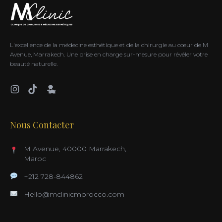
L'excellence de la médecine esthétique et de la chirurgie au cœur de M
Avenue, Marrakech. Une prise en charge sur-mesure pour révéler votre
beauté naturelle.
Nous Contacter
M Avenue, 40000 Marrakech,
Maroc
+212 728-844862
Hello@mclinicmorocco.com