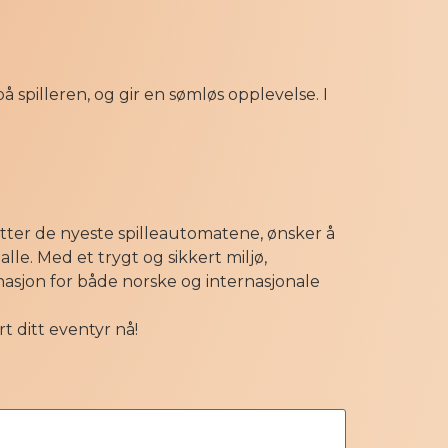
spilleren, og gir en sømløs opplevelse. I
etter de nyeste spilleautomatene, ønsker å
lle. Med et trygt og sikkert miljø,
nasjon for både norske og internasjonale
t ditt eventyr nå!