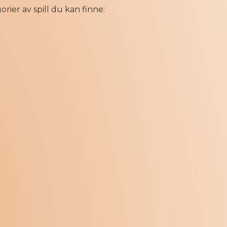
rier av spill du kan finne: