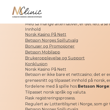
Betsson Norges Mangfoldige Spillopplevel
Oppdag Betsson Norges Spillverden: En Uo
Velkommen til en fascinerende reise inn i
B
guider deg gjennom Betssons imponerende utv
Med så mange alternativer, er det lett å se
Innhold
Norsk Kasino På Nett
Betsson Norges Spillutvalg
Bonuser og Promosjoner
Betsson Mobilapp
Brukeropplevelse og Support
Konklusjon
Norsk Kasino På Nett
Betsson er ikke bare et nettcasino; det er
grensesnitt og tilpasset innhold på norsk, e
fordelene med å spille hos
Betsson Norge
:
Tilpasset norsk språk og valuta.
Rask registreringsprosess.
Regulert av Lotteritilsynet i Norge, som gir
Betsson Norges Spillutvalg