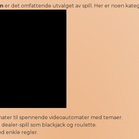
on
er det omfattende utvalget av spill. Her er noen katego
omater til spennende videoautomater med temaer.
ealer-spill som blackjack og roulette.
ed enkle regler.