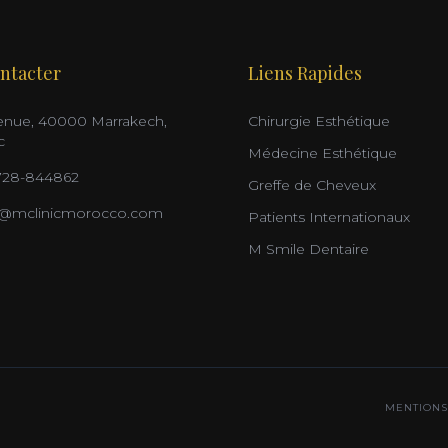
ntacter
Liens Rapides
nue, 40000 Marrakech,
Chirurgie Esthétique
c
Médecine Esthétique
728-844862
Greffe de Cheveux
o@mclinicmorocco.com
Patients Internationaux
M Smile Dentaire
MENTIONS