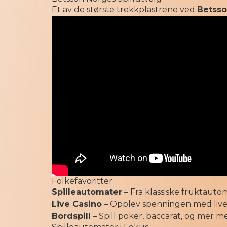
Et av de største trekkplastrene ved
Betss
Folkefavoritter
Spilleautomater
– Fra klassiske fruktaut
Live Casino
– Opplev spenningen med live d
Bordspill
– Spill poker, baccarat, og mer m