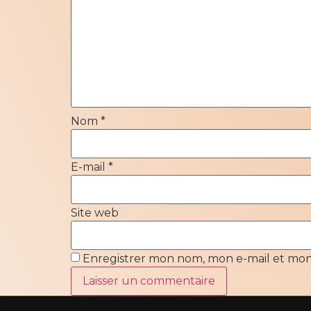
Nom
*
E-mail
*
Site web
Enregistrer mon nom, mon e-mail et mon