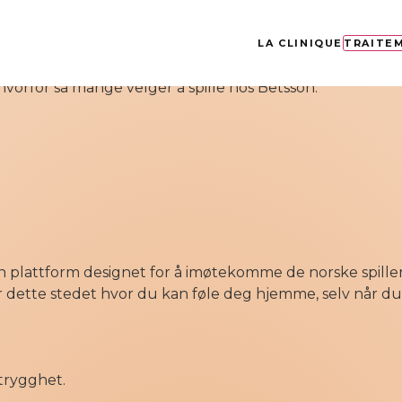
ser
vertruffen Kasinoopplevelse
etsson Norge
, hvor det mangfoldige universet av digita
LA CLINIQUE
TRAITE
alg av spill og tjenester, og hvorfor det har blitt et fa
 hvorfor så mange velger å spille hos Betsson.
 en plattform designet for å imøtekomme de norske spill
r dette stedet hvor du kan føle deg hjemme, selv når du s
 trygghet.