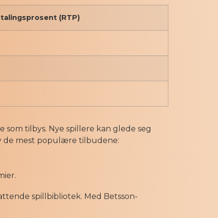
talingsprosent (RTP)
 som tilbys. Nye spillere kan glede seg
av de mest populære tilbudene:
mier.
attende spillbibliotek. Med Betsson-