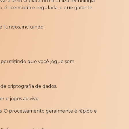
sso a sério. A plataforma utiliza tecnologia
o, é licenciada e regulada, o que garante
 fundos, incluindo:
e, permitindo que você jogue sem
de criptografia de dados.
 e jogos ao vivo.
s. O processamento geralmente é rápido e