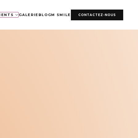
o
22bet Casino
é o lugar ideal para você.
MENTS
GALERIE
BLOG
M SMILE
CONTACTEZ-NOUS
 seus usuários. Prepare-se para descobrir