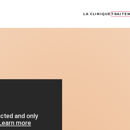
sino
et Casino
 busca uma experiência emocionante e recompensadora, 
LA CLINIQUE
TRAITE
icas, benefícios e oportunidades que o 22bet oferece aos