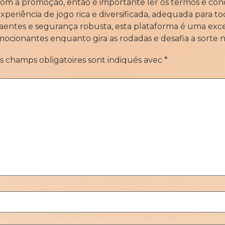
 com a promoção, então é importante ler os termos e con
periência de jogo rica e diversificada, adequada para t
traentes e segurança robusta, esta plataforma é uma e
mocionantes enquanto gira as rodadas e desafia a sorte 
s champs obligatoires sont indiqués avec
*