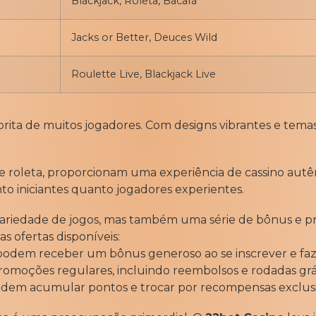
Blackjack, Roleta, Bacará
Jacks or Better, Deuces Wild
Roulette Live, Blackjack Live
orita de muitos jogadores. Com designs vibrantes e tema
 e roleta, proporcionam uma experiência de cassino autê
to iniciantes quanto jogadores experientes.
ariedade de jogos, mas também uma série de bônus e p
s ofertas disponíveis:
odem receber um bônus generoso ao se inscrever e faze
romoções regulares, incluindo reembolsos e rodadas grát
dem acumular pontos e trocar por recompensas exclusi