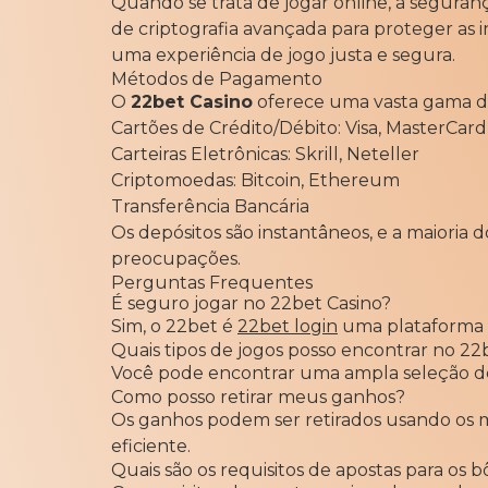
Quando se trata de jogar online, a segura
de criptografia avançada para proteger as i
uma experiência de jogo justa e segura.
Métodos de Pagamento
O
22bet Casino
oferece uma vasta gama de 
Cartões de Crédito/Débito: Visa, MasterCard
Carteiras Eletrônicas: Skrill, Neteller
Criptomoedas: Bitcoin, Ethereum
Transferência Bancária
Os depósitos são instantâneos, e a maioria
preocupações.
Perguntas Frequentes
É seguro jogar no 22bet Casino?
Sim, o 22bet é
22bet login
uma plataforma li
Quais tipos de jogos posso encontrar no 22
Você pode encontrar uma ampla seleção de j
Como posso retirar meus ganhos?
Os ganhos podem ser retirados usando os 
eficiente.
Quais são os requisitos de apostas para os 