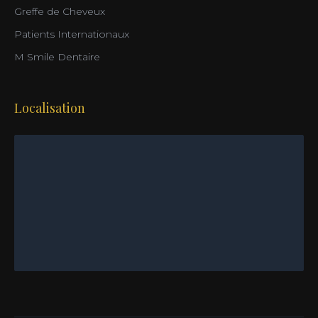
Greffe de Cheveux
Patients Internationaux
M Smile Dentaire
Localisation