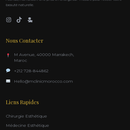
beauté naturelle.
Nous Contacter
M Avenue, 40000 Marrakech,
Maroc
+212 728-844862
Hello@mclinicmorocco.com
Liens Rapides
Chirurgie Esthétique
Médecine Esthétique