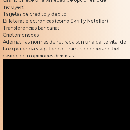
Casino ofrece una variedad de opciones, que
incluyen:
Tarjetas de crédito y débito
Billeteras electrónicas (como Skrill y Neteller)
Transferencias bancarias
Criptomonedas
Además, las normas de retirada son una parte vital de
la experiencia y aquí encontramos
boomerang bet
casino login
opiniones divididas: