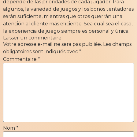
depende de las prioridades de cada jugador. Para
algunos, la variedad de juegos y los bonos tentadores
serán suficiente, mientras que otros querrán una
atención al cliente más eficiente. Sea cual sea el caso,
la experiencia de juego siempre es personal y única.
Laisser un commentaire
Votre adresse e-mail ne sera pas publiée.
Les champs
obligatoires sont indiqués avec
*
Commentaire
*
Nom
*