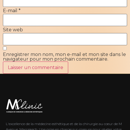
E-mail
*
Site web
Enregistrer mon nom, mon e-mail et mon site dans le
navigateur pour mon prochain commentaire.
L'excellence de la médecine esthétique et de la chirurgie au cœur de M
Avenue, Marrakech. Une prise en charge sur-mesure pour révéler votre