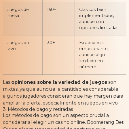
Juegos de
150+
Clásicos bien
mesa
implementados,
aunque con
opciones limitadas.
Juegos en
30+
Experiencia
vivo
emocionante,
aunque algo
limitado en
número.
Las
opiniones sobre la variedad de juegos
son
mixtas, ya que aunque la cantidad es considerable,
algunos jugadores consideran que hay margen para
ampliar la oferta, especialmente en juegos en vivo.
3. Métodos de pago y retiradas
Los métodos de pago son un aspecto crucial a
considerar al elegir un casino online. Boomerang Bet