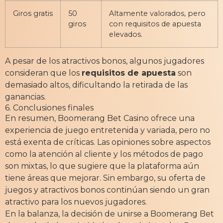
Giros gratis
50
Altamente valorados, pero
giros
con requisitos de apuesta
elevados.
A pesar de los atractivos bonos, algunos jugadores
consideran que los
requisitos de apuesta
son
demasiado altos, dificultando la retirada de las
ganancias.
6. Conclusiones finales
En resumen, Boomerang Bet Casino ofrece una
experiencia de juego entretenida y variada, pero no
está exenta de críticas. Las opiniones sobre aspectos
como la atención al cliente y los métodos de pago
son mixtas, lo que sugiere que la plataforma aún
tiene áreas que mejorar. Sin embargo, su oferta de
juegos y atractivos bonos continúan siendo un gran
atractivo para los nuevos jugadores.
En la balanza, la decisión de unirse a Boomerang Bet