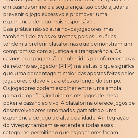
em casinos online é a segurança. Isso pode ajudar a
prevenir o jogo excessivo e promover uma
experiência de jogo mais responsável.
Essa prática não só atrai novos jogadores, mas
também fideliza os existentes, pois os usuários
tendem a preferir plataformas que demonstram um
compromisso com a justiça e a transparência. Os
casinos que pagam são conhecidos por oferecer taxas
de retorno ao jogador (RTP) mais altas, o que significa
que uma porcentagem maior das apostas feitas pelos
jogadores é devolvida a eles ao longo do tempo.
Os jogadores podem escolher entre uma ampla
gama de opções, incluindo slots, jogos de mesa,
poker e cassino ao vivo. A plataforma oferece jogos de
desenvolvedores renomados, garantindo uma
experiência de jogo de alta qualidade. A integração
do Vivepay também se estende a todas essas
categorias, permitindo que os jogadores façam