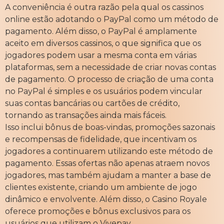
A conveniência é outra razão pela qual os cassinos
online estão adotando o PayPal como um método de
pagamento. Além disso, o PayPal é amplamente
aceito em diversos cassinos, o que significa que os
jogadores podem usar a mesma conta em várias
plataformas, sem a necessidade de criar novas contas
de pagamento. O processo de criação de uma conta
no PayPal é simples e os usuários podem vincular
suas contas bancárias ou cartões de crédito,
tornando as transações ainda mais fáceis.
Isso inclui bônus de boas-vindas, promoções sazonais
e recompensas de fidelidade, que incentivam os
jogadores a continuarem utilizando este método de
pagamento. Essas ofertas não apenas atraem novos
jogadores, mas também ajudam a manter a base de
clientes existente, criando um ambiente de jogo
dinâmico e envolvente. Além disso, o Casino Royale
oferece promoções e bônus exclusivos para os
usuários que utilizam o Vivepay.