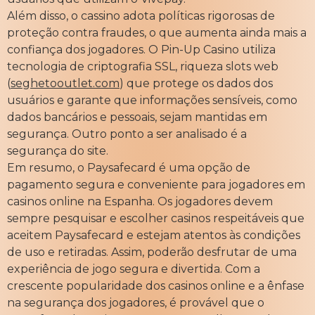
Além disso, o cassino adota políticas rigorosas de
proteção contra fraudes, o que aumenta ainda mais a
confiança dos jogadores. O Pin-Up Casino utiliza
tecnologia de criptografia SSL, riqueza slots web
(
seghetooutlet.com
) que protege os dados dos
usuários e garante que informações sensíveis, como
dados bancários e pessoais, sejam mantidas em
segurança. Outro ponto a ser analisado é a
segurança do site.
Em resumo, o Paysafecard é uma opção de
pagamento segura e conveniente para jogadores em
casinos online na Espanha. Os jogadores devem
sempre pesquisar e escolher casinos respeitáveis que
aceitem Paysafecard e estejam atentos às condições
de uso e retiradas. Assim, poderão desfrutar de uma
experiência de jogo segura e divertida. Com a
crescente popularidade dos casinos online e a ênfase
na segurança dos jogadores, é provável que o