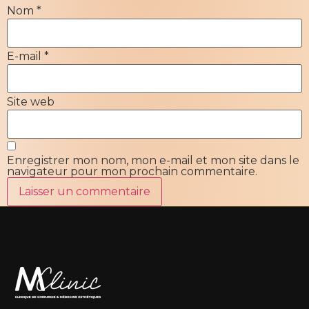
Nom
*
E-mail
*
Site web
Enregistrer mon nom, mon e-mail et mon site dans le
navigateur pour mon prochain commentaire.