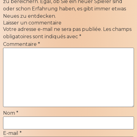
zu bereichern. Egal, ob Sie ein neuer Spieler sind
oder schon Erfahrung haben, es gibt immer etwas
Neues zu entdecken.
Laisser un commentaire
Votre adresse e-mail ne sera pas publiée.
Les champs
obligatoires sont indiqués avec
*
Commentaire
*
Nom
*
E-mail
*