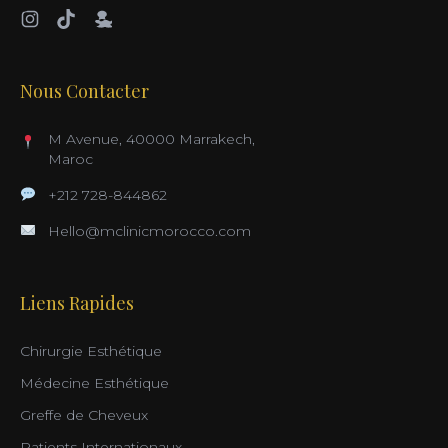
Nous Contacter
M Avenue, 40000 Marrakech,
Maroc
+212 728-844862
Hello@mclinicmorocco.com
Liens Rapides
Chirurgie Esthétique
Médecine Esthétique
Greffe de Cheveux
Patients Internationaux